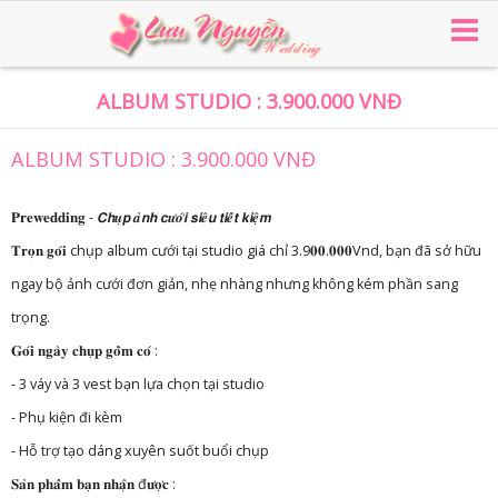
ALBUM STUDIO : 3.900.000 VNĐ
ALBUM STUDIO : 3.900.000 VNĐ
𝐏𝐫𝐞𝐰𝐞𝐝𝐝𝐢𝐧𝐠 - 𝘾𝙝𝒖̣𝙥 𝒂̉𝙣𝙝 𝙘𝒖̛𝒐̛́𝙞 𝙨𝙞𝒆̂𝙪 𝙩𝙞𝒆̂́𝙩 𝙠𝙞𝒆̣̂𝙢
𝐓𝐫𝐨̣𝐧 𝐠𝐨́𝐢 chụp album cưới tại studio giá chỉ 3.9𝟎𝟎.𝟎𝟎𝟎Vnd, bạn đã sở hữu
ngay bộ ảnh cưới đơn giản, nhẹ nhàng nhưng không kém phần sang
trọng.
𝐆𝐨́𝐢 𝐧𝐠𝐚̀𝐲 𝐜𝐡𝐮̣𝐩 𝐠𝐨̂̀𝐦 𝐜𝐨́ :
- 3 váy và 3 vest bạn lựa chọn tại studio
- Phụ kiện đi kèm
- Hỗ trợ tạo dáng xuyên suốt buổi chụp
𝐒𝐚̉𝐧 𝐩𝐡𝐚̂̉𝐦 𝐛𝐚̣𝐧 𝐧𝐡𝐚̣̂𝐧 đ𝐮̛𝐨̛̣𝐜 :