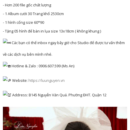
- Hơn 200 file gốc chất lượng
- 1 Album cưới 30 Trang khổ 2530cm
- 1 hình cổng size 60*90
- Tặng 05 hình để bàn in lụa size 13x18cm ( không khung )
Các bạn có thể inbox ngay bây giờ cho Studio để được tư vấn thêm
về các dịch vụ bên mình nhé.
Hotline & Zalo : 0906.607.599 (Ms An)
Website:
https://luunguyen.vn
Address: B145 Nguyễn Văn Quá. Phường ĐHT. Quận 12